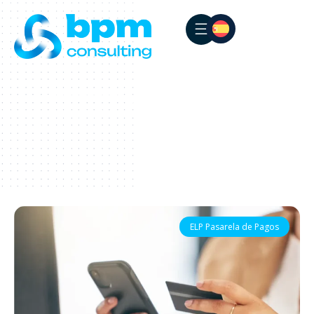
RESULTADOS A
VOLVER A
TU BUSQUEDA
INSIGHTS
Pasarela
de Pagos
ELP Pasarela de Pagos