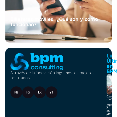
Billeteras móviles, ¿Qué son y cómo
funcionan?
Lo
Últ
en
BP
A través de la innovación logramos los mejores
resultados
FB
IG
LK
YT
Cha
tbot
:
¿Qu
é
es,
par
a