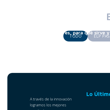
Chatbot: ¿Qué es, para qué sirve 
TODO
ELP PA
Consejos para tener una buena con
Lo Últim
A través de la innovación
logramos los mejores