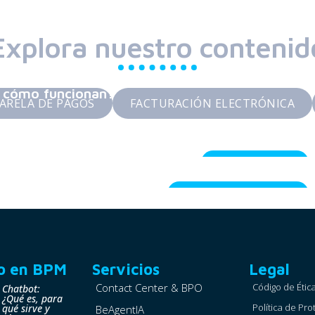
Explora nuestro contenid
y cómo funcionan?
SARELA DE PAGOS
FACTURACIÓN ELECTRÓNICA
tabilidad en tu negocio
Outsourcing IT
Facturación Electrónica
o en BPM
Servicios
Legal
Contact Center & BPO
Código de Étic
Chatbot:
¿Qué es, para
Política de Pr
qué sirve y
BeAgentIA