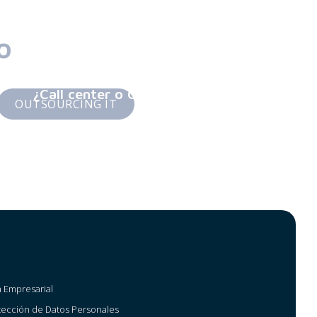
o
¿Call center o Contact center? Descubre qu
OUTSOURCING IT
Evita Sanciones y Cierres por la DIAN: As
Electrónica
a Empresarial
otección de Datos Personales