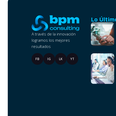
Lo Últim
A través de la innovación
logramos los mejores
resultados
FB
IG
LK
YT