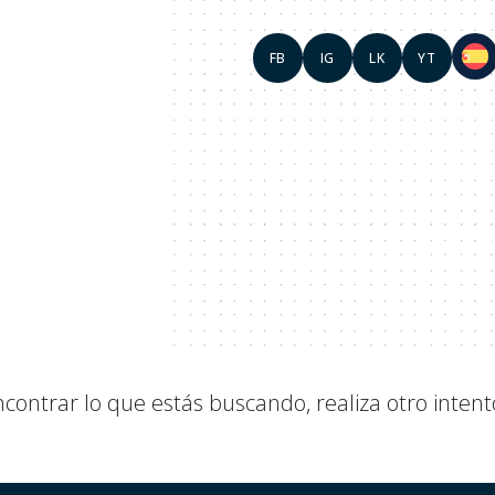
FB
IG
LK
YT
VOL
ntrar lo que estás buscando, realiza otro intent