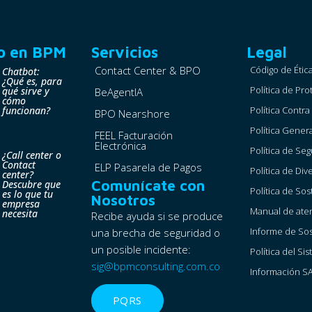
o en BPM
Servicios
Legal
Contact Center & BPO
Código de Étic
Chatbot:
¿Qué es, para
Política de Pr
qué sirve y
BeAgentIA
cómo
funcionan?
Política Contr
BPO Nearshore
Política Gener
FEEL Facturación
Electrónica
Política de Se
¿Call center o
Contact
ELP Pasarela de Pagos
Política de Div
center?
Comunícate con
Descubre que
Política de Sos
es lo que tu
Nosotros
empresa
Manual de ate
necesita
Recibe ayuda si se produce
Informe de Sos
una brecha de seguridad o
un posible incidente:
Política del S
sig@bpmconsulting.com.co
Información S
PQRS