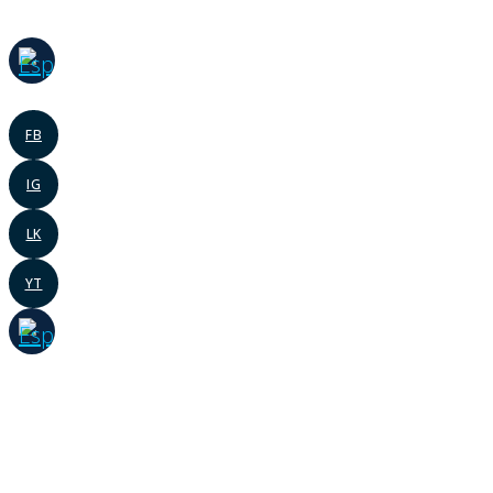
Ir
al
contenido
FB
IG
LK
YT
RESULTADOS A TU BUSQUEDA
Calidad