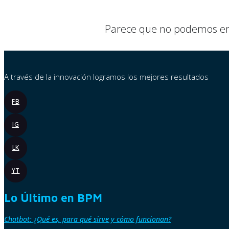
VOLVER A INSIGHTS
Parece que no podemos enco
A través de la innovación logramos los mejores resultados
FB
IG
LK
YT
Lo Último en BPM
Chatbot: ¿Qué es, para qué sirve y cómo funcionan?