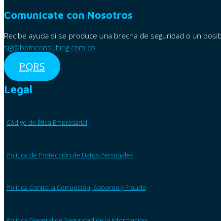
Comunícate con Nosotros
Recibe ayuda si se produce una brecha de seguridad o un posib
sig@bpmconsulting.com.co
PQRS
Legal
Código de Ética Empresarial
Política de Protección de Datos Personales
Política Contra la Corrupción, Soborno y Fraude
Política General de Seguridad de la Información